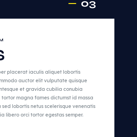
03
PM
S
r placerat iaculis aliquet lobortis
commodo auctor elit vulputate quisque
entesque et gravida cubilia conubia
ue tortor magna fames dictumst id massa
a sed lobortis netus scelerisque venenatis
a libero orci tortor egestas semper.