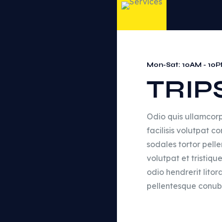
Mon-Sat: 10AM - 10
TRIP
Odio quis ullamcorpe
facilisis volutpat 
sodales tortor pell
volutpat et tristiq
odio hendrerit litor
pellentesque conubi