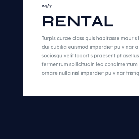
24/7
RENTAL
Turpis curae class quis habitasse mauris
dui cubilia euismod imperdiet pulvinar al
sociosqu velit lobortis praesent phasellus
fermentum sollicitudin leo condimentum 
ornare nulla nisl imperdiet pulvinar tristi