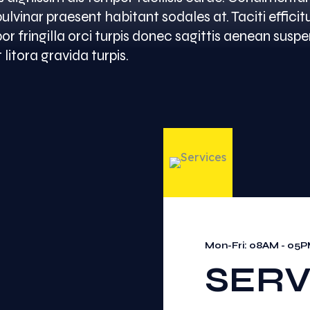
vinar praesent habitant sodales at. Taciti efficit
or fringilla orci turpis donec sagittis aenean susp
itora gravida turpis.
Mon-Fri: 08AM - 05
SERV