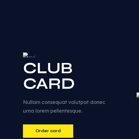
CLUB
CARD
Nullam consequat volutpat donec
urna lorem pellentesque.
Order card