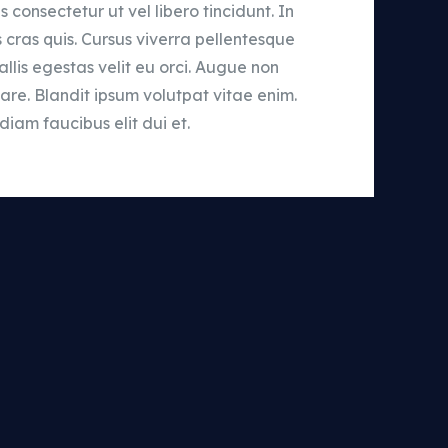
is consectetur ut vel libero tincidunt. In
is cras quis. Cursus viverra pellentesque
llis egestas velit eu orci. Augue non
are. Blandit ipsum volutpat vitae enim.
iam faucibus elit dui et.