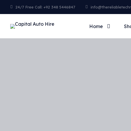
24/7 Free Call: +92 348 5446847
info@thereliabletech
Home
Sh