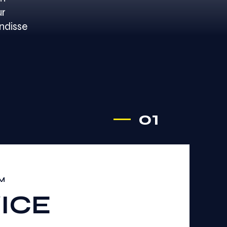
ur
endisse
01
PM
ICE