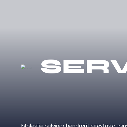
SER
Molestie pulvinar hendrerit egestas cursu