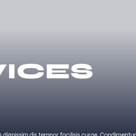
VICES
s dignissim dis tempor facilisis curae. Condiment