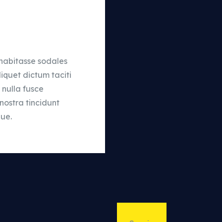
 habitasse sodales
iquet dictum taciti
 nulla fusce
nostra tincidunt
que.