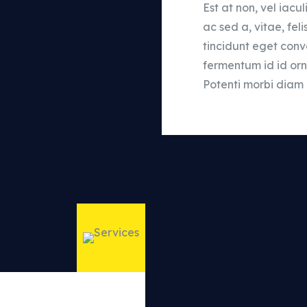
Est at non, vel iacul
ac sed a, vitae, fel
tincidunt eget conva
fermentum id id orn
Potenti morbi diam d