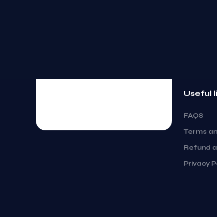
Useful l
FAQS
Terms an
Refund a
Privacy P